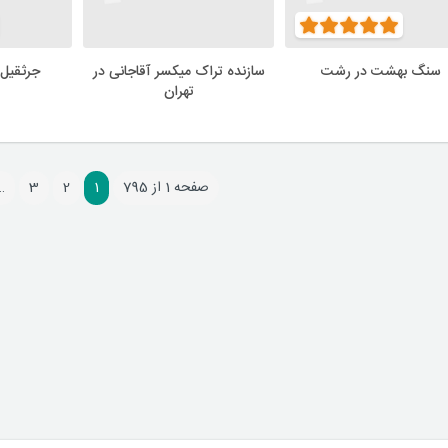
سنگ بهشت در رشت
سازنده تراک میکسر آقاجانی در
جرثقیل 
تهران
صفحه 1 از 795
1
2
3
…