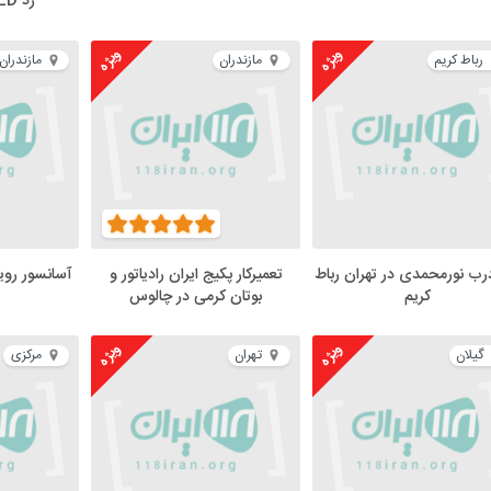
رد RED در مازندران
ویژه
ویژه
رباط کریم
مازندران
مازندران
درب نورمحمدی در تهران رباط
تعمیرکار پکیج ایران رادیاتور و
آسانسور رویا
کریم
بوتان کرمی در چالوس
ویژه
ویژه
گیلان
تهران
مرکزی