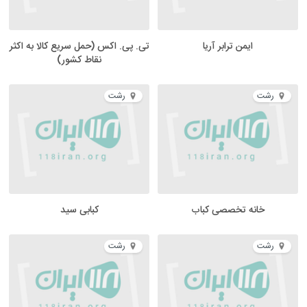
ایمن ترابر آریا
تی. پی. اکس (حمل سریع کالا به اکثر
نقاط کشور)
رشت
رشت
خانه تخصصی کباب
کبابی سید
رشت
رشت