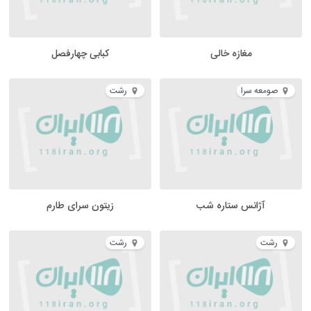
مغازه خالی
کبابی چهارفصل
صومعه سرا
رشت
آژانس ستاره شب
زیتون سرای طارم
رشت
رشت