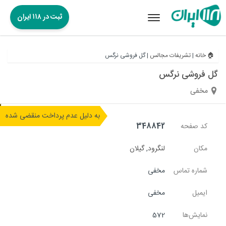
ثبت در ۱۱۸ ایران
Toggle
navigation
🏠 خانه
|
تشریفات مجالس
|
گل فروشی نرگس
گل فروشی نرگس
مخفی
به دلیل عدم پرداخت منقضی شده
کد صفحه
348842
مکان
لنگرود
,
گیلان
شماره تماس
مخفی
ایمیل
مخفی
نمایش‌ها
572