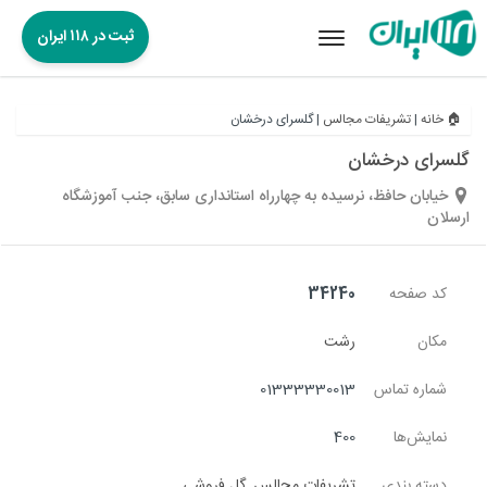
ثبت در ۱۱۸ ایران
Toggle
navigation
🏠 خانه
|
تشریفات مجالس
|
گلسرای درخشان
گلسرای درخشان
خیابان حافظ، نرسیده به چهارراه استانداری سابق، جنب آموزشگاه
ارسلان
کد صفحه
34240
مکان
رشت
شماره تماس
01333330013
نمایش‌ها
400
دسته بندی
تشریفات مجالس
,
گل فروشی