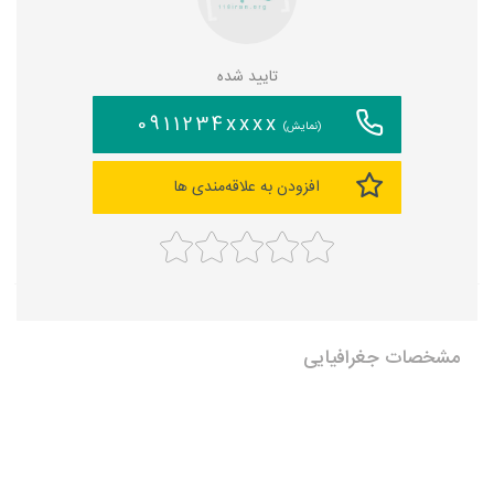
تایید شده
0911234xxxx
(نمایش)
افزودن به علاقه‌مندی ها
مشخصات جغرافیایی