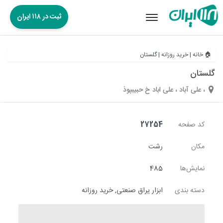
ثبت در ۱۱۸ ایران
Toggle
navigation
🏠 خانه
|
خرید روزانه
|
گلستان
گلستان
، علی آباد ، علی اباد خ حبیبپوذ
کد صفحه
27254
مکان
رشت
نمایش‌ها
485
دسته بندی
ابزار یراق صنعتی
,
خرید روزانه