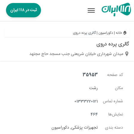
ثبت در ۱۱۸ ایران
Toggle
navigation
🏠 خانه
|
دکوراسیون
|
گالری پرده دروی
گالری پرده دروی
میدان شهرداری خیابان شریعتی جنب مسجد حاج مجتهد
کد صفحه
35953
مکان
رشت
شماره تماس
01333220121
نمایش‌ها
464
دسته بندی
تجهیزات پزشکی
,
دکوراسیون