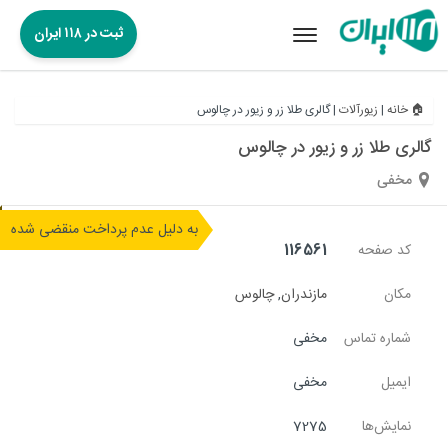
ثبت در ۱۱۸ ایران
Toggle
navigation
🏠 خانه
|
زیورآلات
|
گالری طلا زر و زیور در چالوس
گالری طلا زر و زیور در چالوس
مخفی
به دلیل عدم پرداخت منقضی شده
کد صفحه
116561
مکان
مازندران
,
چالوس
شماره تماس
مخفی
ایمیل
مخفی
نمایش‌ها
7275