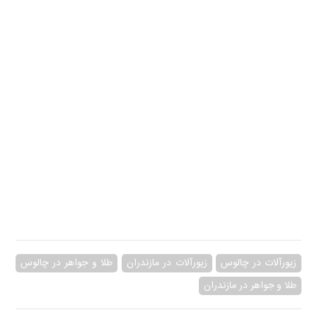
زیورآلات در چالوس
زیورآلات در مازندران
طلا و جواهر در چالوس
طلا و جواهر در مازندران