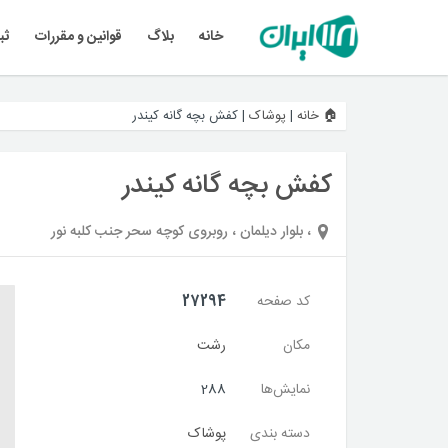
خانه
بلاگ
قوانین و مقررات
ثب
🏠 خانه
|
پوشاک
|
کفش بچه گانه کیندر
کفش بچه گانه کیندر
، بلوار دیلمان ، روبروی کوچه سحر جنب کلبه نور
کد صفحه
27294
مکان
رشت
نمایش‌ها
288
دسته بندی
پوشاک