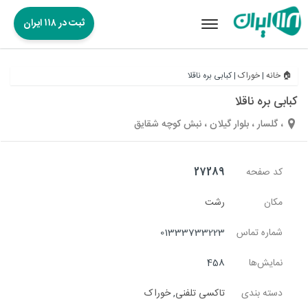
ثبت در ۱۱۸ ایران
Toggle
navigation
🏠 خانه
|
خوراک
|
کبابی بره ناقلا
کبابی بره ناقلا
، گلسار ، بلوار گیلان ، نبش کوچه شقایق
کد صفحه
27289
مکان
رشت
شماره تماس
01333733223
نمایش‌ها
458
دسته بندی
تاکسی تلفنی
,
خوراک