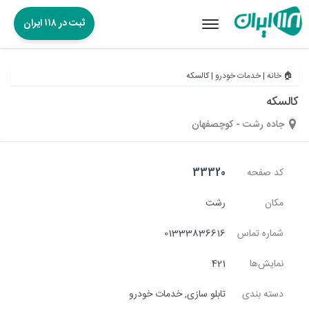
ثبت در ۱۱۸ ایران
Toggle
navigation
🏠 خانه
|
خدمات خودرو
|
کالسکه
کالسکه
جاده رشت - کوچصفهان
کد صفحه
33320
مکان
رشت
شماره تماس
01333836616
نمایش‌ها
421
دسته بندی
تابلو سازی
,
خدمات خودرو