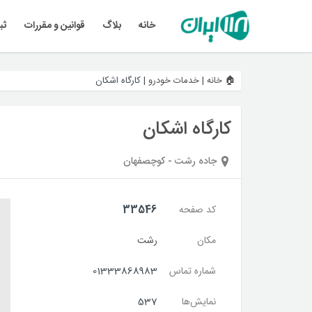
خانه
بلاگ
قوانین و مقررات
ثب
🏠 خانه
|
خدمات خودرو
|
کارگاه اشکان
کارگاه اشکان
جاده رشت - کوچصفهان
کد صفحه
33546
مکان
رشت
شماره تماس
01333868983
نمایش‌ها
537