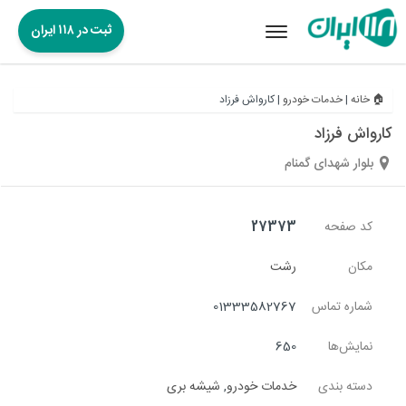
ثبت در ۱۱۸ ایران
Toggle
navigation
🏠 خانه
|
خدمات خودرو
|
کارواش فرزاد
کارواش فرزاد
بلوار شهدای گمنام
کد صفحه
27373
مکان
رشت
شماره تماس
01333582767
نمایش‌ها
650
دسته بندی
خدمات خودرو
,
شیشه بری