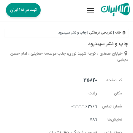
ثبت در ۱۱۸ ایران
Toggle
navigation
🏠 خانه
|
تفریحی فرهنگی
|
چاپ و نشر سپیدرود
چاپ و نشر سپیدرود
خیابان سعدی ، کوچه شهید نوری، جنب موسسه حمایتی ، امام حسن
مجتبی
کد صفحه
35820
مکان
رشت
شماره تماس
01333262769
نمایش‌ها
789
دسته بندی
تفریحی فرهنگی
,
دفتر نشریات