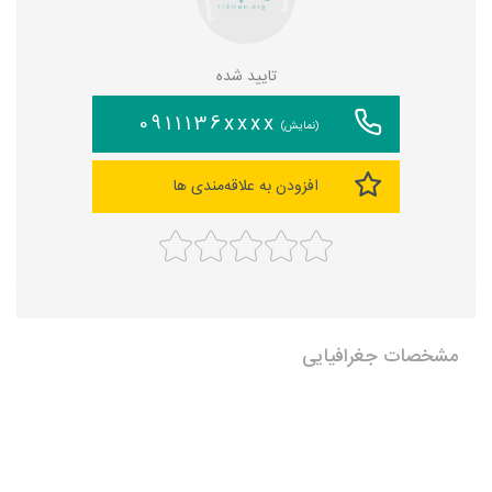
تایید شده
0911136xxxx
(نمایش)
افزودن به علاقه‌مندی ها
مشخصات جغرافیایی