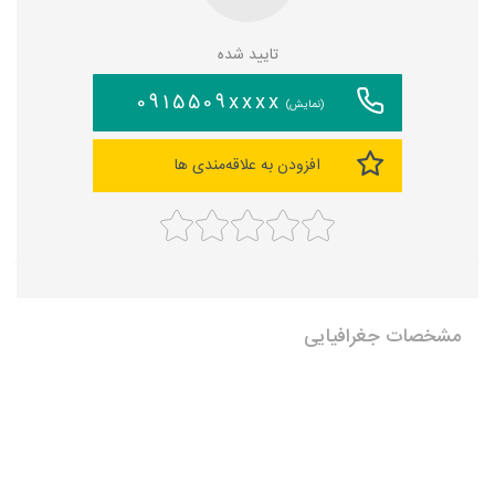
تایید شده
0915509xxxx
(نمایش)
افزودن به علاقه‌مندی ها
مشخصات جغرافیایی