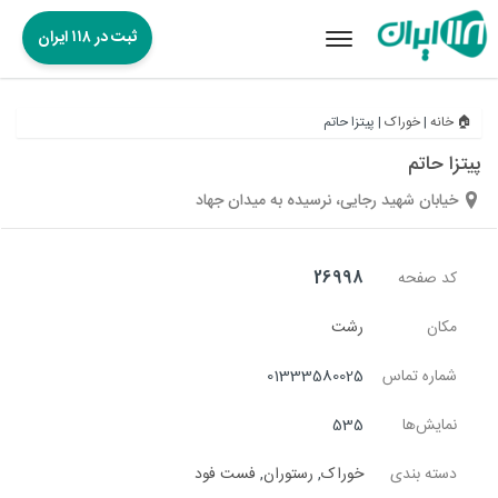
ثبت در ۱۱۸ ایران
Toggle
navigation
🏠 خانه
|
خوراک
|
پیتزا حاتم
پیتزا حاتم
خیابان شهید رجایی، نرسیده به میدان جهاد
کد صفحه
26998
مکان
رشت
شماره تماس
01333580025
نمایش‌ها
535
دسته بندی
خوراک
,
رستوران
,
فست فود