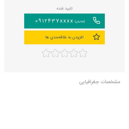
تایید شده
0912437xxxx
(نمایش)
افزودن به علاقه‌مندی ها
مشخصات جغرافیایی