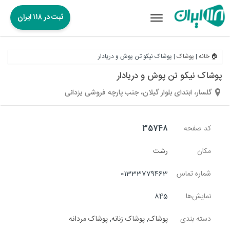
ثبت در ۱۱۸ ایران
Toggle
navigation
🏠 خانه
|
پوشاک
|
پوشاک نیکو تن پوش و دریادار
پوشاک نیکو تن پوش و دریادار
گلسار، ابتدای بلوار گیلان، جنب پارچه فروشی یزدانی
کد صفحه
35748
مکان
رشت
شماره تماس
01333779463
نمایش‌ها
845
دسته بندی
پوشاک
,
پوشاک زنانه
,
پوشاک مردانه