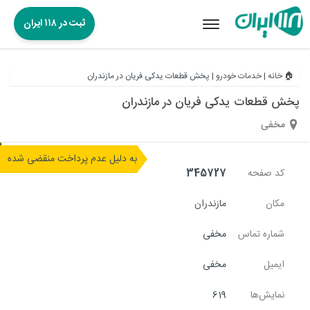
ثبت در ۱۱۸ ایران
Toggle
navigation
🏠 خانه
|
خدمات خودرو
|
پخش قطعات یدکی فریان در مازندران
پخش قطعات یدکی فریان در مازندران
مخفی
به دلیل عدم پرداخت منقضی شده
کد صفحه
345727
مکان
مازندران
شماره تماس
مخفی
ایمیل
مخفی
نمایش‌ها
619