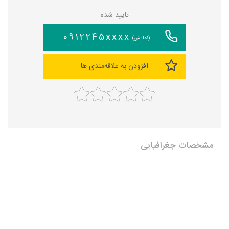
تایید شده
0912245xxxx
(نمایش)
افزودن به علاقه‌مندی ها
مشخصات جغرافیایی