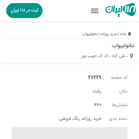
ثبت در ۱۱۸ ایران
Toggle
navigation
🏠 خانه
|
خرید روزانه
|
ننانواییواب
ننانواییواب
، علی آباد ، ک ک حببب پور
کد صفحه
27229
مکان
رشت
نمایش‌ها
462
دسته بندی
خرید روزانه
,
رنگ فروشی