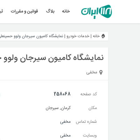
خانه
بلاگ
قوانین و مقررات
ثب
🏠 خانه
|
خدمات خودرو
|
نمایشگاه کامیون سیرجان ولوو حسینعلی
نمایشگاه کامیون سیرجان ولوو 
مخفی
کد صفحه
258068
مکان
کرمان
,
سیرجان
شماره تماس
مخفی
وبسایت
مخفی