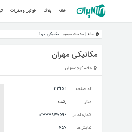
خانه
بلاگ
قوانین و مقررات
ثب
🏠 خانه
|
خدمات خودرو
|
مکانیکی مهران
مکانیکی مهران
جاده کوچصفهان
کد صفحه
33152
مکان
رشت
شماره تماس
01333837596
نمایش‌ها
457