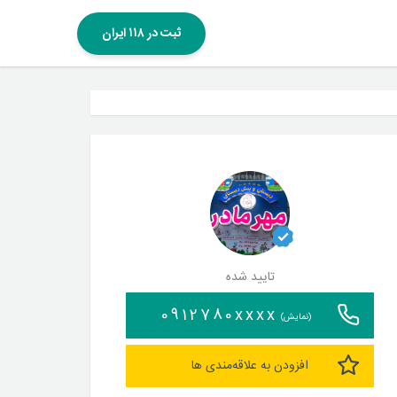
ثبت در ۱۱۸ ایران
تایید شده
0912780xxxx
(نمایش)
افزودن به علاقه‌مندی ها