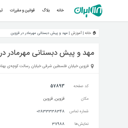
خانه
بلاگ
قوانین و مقررات
ثب
🏠 خانه
|
آموزش
|
مهد و پیش دبستانی مهرمادر در قزوین
مهد و پیش دبستانی مهرمادر در
قزوین خیابان فلسطین شرقی خیابان رسالت کوچه‌ی بهنام پ
کد صفحه
57893
مکان
قزوین
,
قزوین
شماره تماس
02833338348
نمایش‌ها
37988