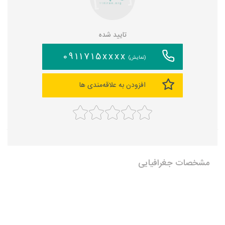
تایید شده
0911715xxxx
(نمایش)
افزودن به علاقه‌مندی ها
مشخصات جغرافیایی