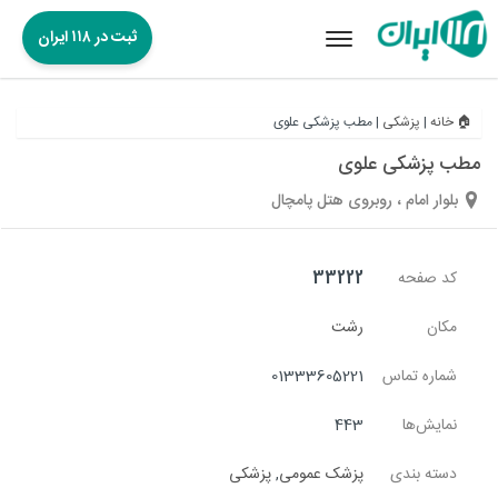
ثبت در ۱۱۸ ایران
Toggle
navigation
🏠 خانه
|
پزشکی
|
مطب پزشکی علوی
مطب پزشکی علوی
بلوار امام ، روبروی هتل پامچال
کد صفحه
33222
مکان
رشت
شماره تماس
01333605221
نمایش‌ها
443
دسته بندی
پزشک عمومی
,
پزشکی