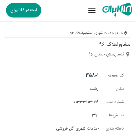
ثبت در ۱۱۸ ایران
Toggle
navigation
🏠 خانه
|
خدمات شهری
|
مشاوراملاک ۹۶
مشاوراملاک ۹۶
گلسار,نبش خیابان ۹۶
کد صفحه
35801
مکان
رشت
شماره تماس
01333113176
نمایش‌ها
391
دسته بندی
خدمات شهری
,
گل فروشی