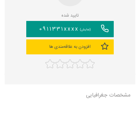
تایید شده
0911331xxxx
(نمایش)
افزودن به علاقه‌مندی ها
مشخصات جغرافیایی