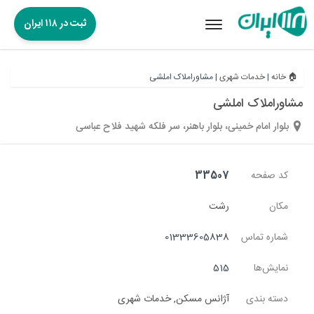
ثبت در ۱۱۸ ایران
Toggle
navigation
🏠 خانه
|
خدمات شهری
|
مشاوراملاک املشی
مشاوراملاک املشی
بلوار امام خمینی، بلوار باهنر، سر فلکه شهید فلاح عباسی
کد صفحه
33507
مکان
رشت
شماره تماس
01333605838
نمایش‌ها
515
دسته بندی
آژانس مسکن
,
خدمات شهری