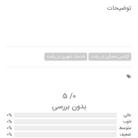
توضیحات
آژانس مسکن در رشت
خدمات شهری در رشت
5
/
0
بدون بررسی
عالی
0%
خوب
0%
متوسط
0%
ضعیف
0%