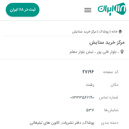
ثبت در ۱۱۸ ایران
Toggle
navigation
🏠 خانه
|
پوشاک
|
مرکز خرید ستایش
مرکز خرید ستایش
، بلوار قلی پور ، نبش بلوار معلم
کد صفحه
27196
مکان
رشت
شماره تماس
01333562190
نمایش‌ها
537
دسته بندی
پوشاک
,
دفتر نشریات
,
کانون های تبلیغاتی