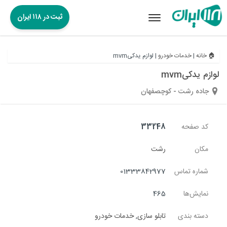
ثبت در ۱۱۸ ایران
Toggle
navigation
🏠 خانه
|
خدمات خودرو
|
لوازم یدکیmvm
لوازم یدکیmvm
جاده رشت - کوچصفهان
کد صفحه
33248
مکان
رشت
شماره تماس
01333842977
نمایش‌ها
465
دسته بندی
تابلو سازی
,
خدمات خودرو