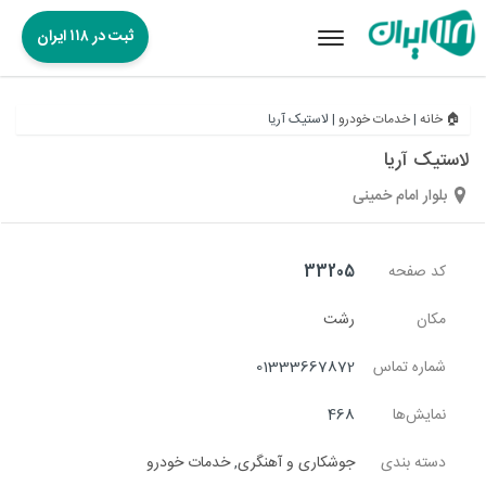
ثبت در ۱۱۸ ایران
Toggle
navigation
🏠 خانه
|
خدمات خودرو
|
لاستیک آریا
لاستیک آریا
بلوار امام خمینی
کد صفحه
33205
مکان
رشت
شماره تماس
01333667872
نمایش‌ها
468
دسته بندی
جوشکاری و آهنگری
,
خدمات خودرو