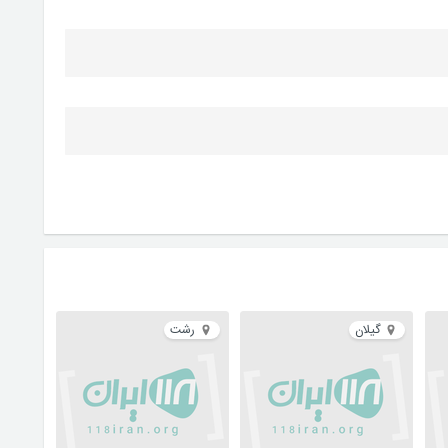
گیلان
رشت