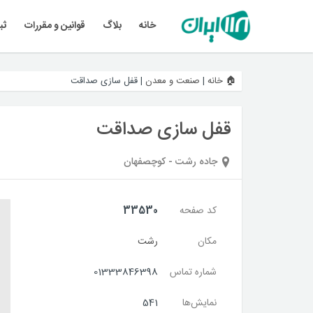
خانه
بلاگ
قوانین و مقررات
ثب
🏠 خانه
|
صنعت و معدن
|
قفل سازی صداقت
قفل سازی صداقت
جاده رشت - کوچصفهان
کد صفحه
33530
مکان
رشت
شماره تماس
01333846398
نمایش‌ها
541