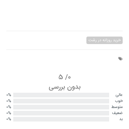
خرید روزانه در رشت
5
/
0
بدون بررسی
عالی
0%
خوب
0%
متوسط
0%
ضعیف
0%
بد
0%