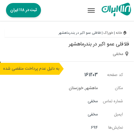
ثبت در ۱۱۸ ایران
Toggle
navigation
🏠 خانه
|
خوراک
|
فلافلی عمو اکبر در بندرماهشهر
فلافلی عمو اکبر در بندرماهشهر
مخفی
به دلیل عدم پرداخت منقضی شده
کد صفحه
161203
مکان
ماهشهر
,
خوزستان
شماره تماس
مخفی
ایمیل
مخفی
نمایش‌ها
694