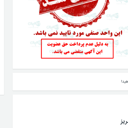
ید!
یز