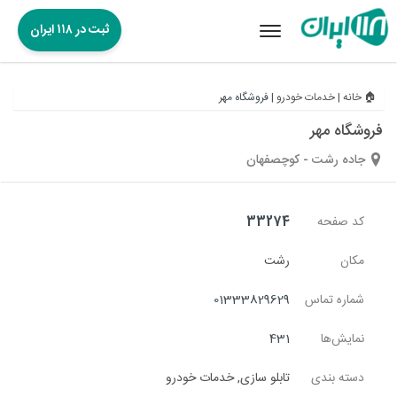
ثبت در ۱۱۸ ایران
Toggle
navigation
🏠 خانه
|
خدمات خودرو
|
فروشگاه مهر
فروشگاه مهر
جاده رشت - کوچصفهان
کد صفحه
33274
مکان
رشت
شماره تماس
01333829629
نمایش‌ها
431
دسته بندی
تابلو سازی
,
خدمات خودرو