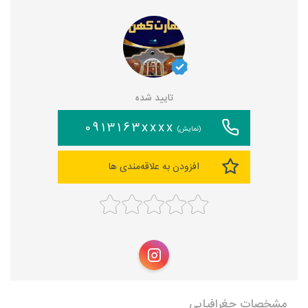
تایید شده
0913163xxxx
(نمایش)
افزودن به علاقه‌مندی ها
مشخصات جغرافیایی