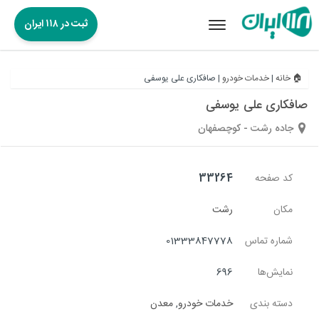
ثبت در ۱۱۸ ایران
Toggle
navigation
🏠 خانه
|
خدمات خودرو
|
صافکاری علی یوسفی
صافکاری علی یوسفی
جاده رشت - کوچصفهان
کد صفحه
33264
مکان
رشت
شماره تماس
01333847778
نمایش‌ها
696
دسته بندی
خدمات خودرو
,
معدن