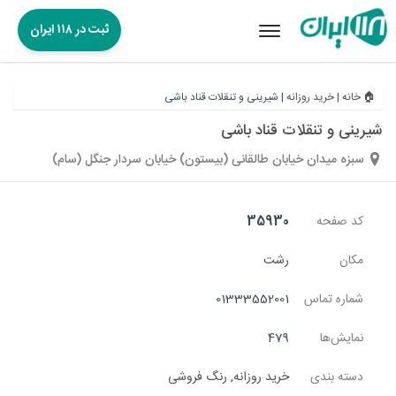
ثبت در ۱۱۸ ایران
Toggle
navigation
🏠 خانه
|
خرید روزانه
|
شیرینی و تنقلات قناد باشی
شیرینی و تنقلات قناد باشی
سبزه میدان خیابان طالقانی (بیستون) خیابان سردار جنگل (سام)
کد صفحه
35930
مکان
رشت
شماره تماس
01333552001
نمایش‌ها
479
دسته بندی
خرید روزانه
,
رنگ فروشی