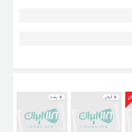
ژه
گیلان
رشت