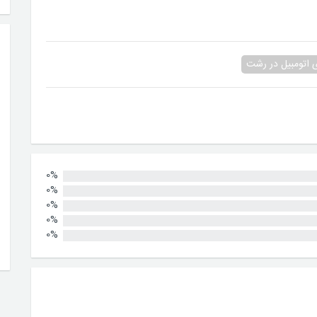
ی اتومبیل در رشت
0%
0%
0%
0%
0%