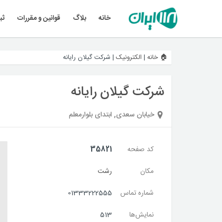
خانه
بلاگ
قوانین و مقررات
ثب
🏠 خانه
|
الکترونیک
|
شرکت گیلان رایانه
شرکت گیلان رایانه
خیابان سعدی, ابتدای بلوارمعلم
کد صفحه
35821
مکان
رشت
شماره تماس
01333222555
نمایش‌ها
513