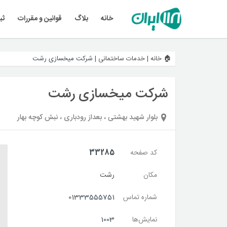
خانه
بلاگ
قوانین و مقررات
ثب
🏠 خانه
|
خدمات ساختمانی
|
شرکت میخسازی رشت
شرکت میخسازی رشت
بلوار شهید بهشتی ، بعداز رودباری ، نبش کوچه بهار
کد صفحه
33285
مکان
رشت
شماره تماس
01333555751
نمایش‌ها
1003