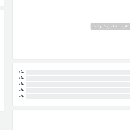
عایق ساختمان در رشت
0%
0%
0%
0%
0%