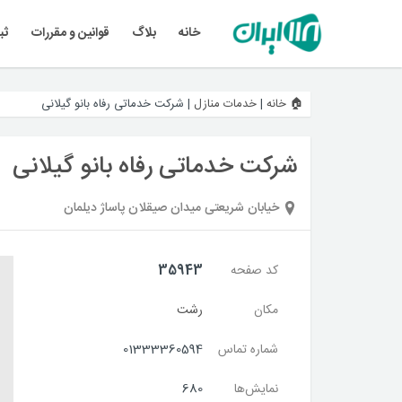
خانه
بلاگ
قوانین و مقررات
ثب
🏠 خانه
|
خدمات منازل
|
شرکت خدماتی رفاه بانو گیلانی
شرکت خدماتی رفاه بانو گیلانی
خیابان شریعتی میدان صیقلان پاساژ دیلمان
کد صفحه
35943
مکان
رشت
شماره تماس
01333360594
نمایش‌ها
680