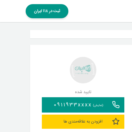
ثبت در ۱۱۸ ایران
تایید شده
0911933xxxx
(نمایش)
افزودن به علاقه‌مندی ها