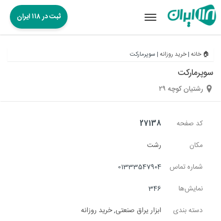
ثبت در ۱۱۸ ایران
Toggle
navigation
🏠 خانه
|
خرید روزانه
|
سوپرمارکت
سوپرمارکت
رشتیان کوچه ۲۹
کد صفحه
27138
مکان
رشت
شماره تماس
01333547904
نمایش‌ها
346
دسته بندی
ابزار یراق صنعتی
,
خرید روزانه