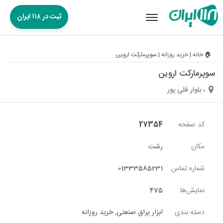
ثبت در ۱۱۸ ایران
Toggle
navigation
🏠 خانه
|
خرید روزانه
|
سوپرمارکت اروین
سوپرمارکت اروین
، بلوار قلی پور
کد صفحه
27354
مکان
رشت
شماره تماس
01333585231
نمایش‌ها
475
دسته بندی
ابزار یراق صنعتی
,
خرید روزانه