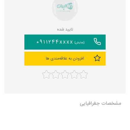
تایید شده
0911244xxxx
(نمایش)
افزودن به علاقه‌مندی ها
مشخصات جغرافیایی