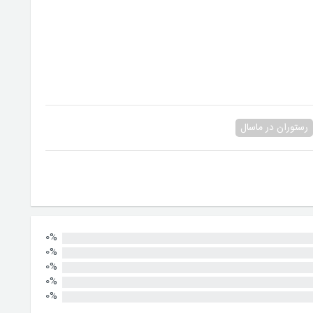
رستوران در ماسال
0%
0%
0%
0%
0%