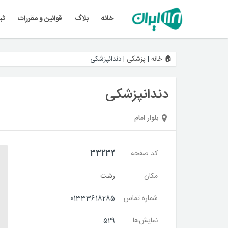
خانه
بلاگ
قوانین و مقررات
ثب
🏠 خانه
|
پزشکی
|
دندانپزشکی
دندانپزشکی
بلوار امام
کد صفحه
33232
مکان
رشت
شماره تماس
01333618285
نمایش‌ها
529