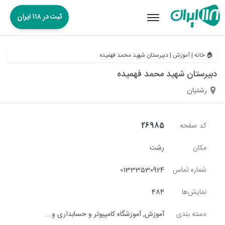
ثبت در ۱۱۸ ایران
Toggle
navigation
🏠 خانه
|
آموزش
|
دبیرستان شهید محمد فهمیده
دبیرستان شهید محمد فهمیده
رشتیان
کد صفحه
26985
مکان
رشت
شماره تماس
01333530924
نمایش‌ها
484
دسته بندی
آموزش
,
آموزشگاه کامپیوتر و حسابداری و...