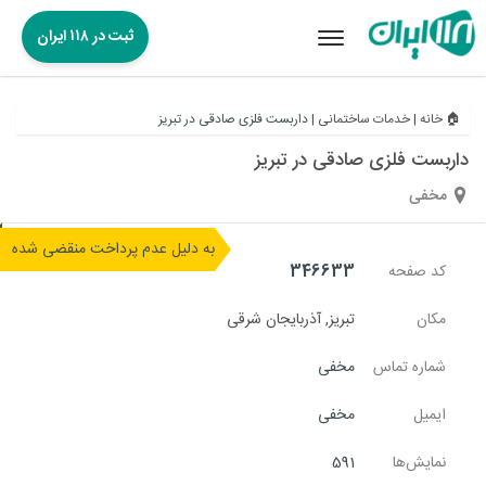
ثبت در ۱۱۸ ایران
Toggle
navigation
🏠 خانه
|
خدمات ساختمانی
|
داربست فلزی صادقی در تبریز
داربست فلزی صادقی در تبریز
مخفی
به دلیل عدم پرداخت منقضی شده
کد صفحه
346633
مکان
تبریز
,
آذربایجان شرقی
شماره تماس
مخفی
ایمیل
مخفی
نمایش‌ها
591