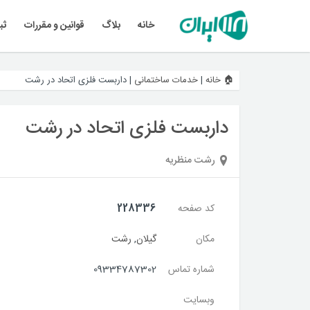
خانه
بلاگ
قوانین و مقررات
ثب
🏠 خانه
|
خدمات ساختمانی
|
داربست فلزی اتحاد در رشت
داربست فلزی اتحاد در رشت
رشت منظریه
کد صفحه
228336
مکان
گیلان
,
رشت
شماره تماس
09334787302
وبسایت