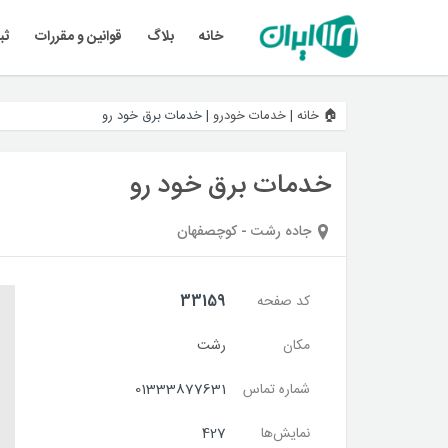
خانه
بلاگ
قوانین و مقررات
ثب
🏠 خانه
|
خدمات خودرو
|
خدمات برق خود رو
خدمات برق خود رو
جاده رشت - کوچصفهان
کد صفحه
33159
مکان
رشت
شماره تماس
01333877631
نمایش‌ها
427