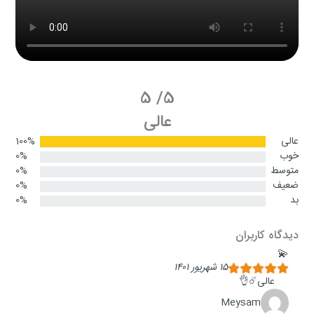
5
/
5
عالی
عالی
100%
خوب
0%
متوسط
0%
ضعیف
0%
بد
0%
دیدگاه کاربران
💫
۱۵ شهریور ۱۴۰۱
عالی☄️👌
Meysam