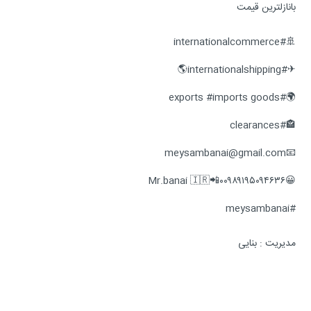
بانازلترین قیمت
🚢#internationalcommerce
✈#internationalshipping🌎
🌍#exports #imports goods
🏤#clearances
📧meysambanai@gmail.com
😀Mr.banai 🇮🇷📲۰۰۹۸۹۱۹۵۰۹۴۶۳۶
#meysambanai
مدیریت : بنایی