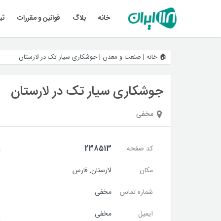
خانه
بلاگ
قوانین و مقررات
ثب
🏠 خانه
|
صنعت و معدن
|
جوشکاری سیار تک در لارستان
جوشکاری سیار تک در لارستان
مخفی
کد صفحه
238513
مکان
لارستان
,
فارس
شماره تماس
مخفی
ایمیل
مخفی