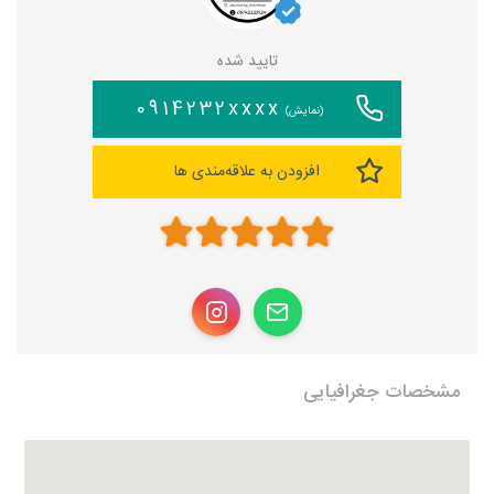
تایید شده
0914232xxxx
(نمایش)
افزودن به علاقه‌مندی ها
مشخصات جغرافیایی