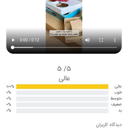
5
/
5
عالی
عالی
100%
خوب
0%
متوسط
0%
ضعیف
0%
بد
0%
دیدگاه کاربران