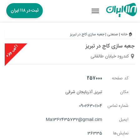
ثبت در ۱۱۸ ایران
Toggle
navigation
🏠 خانه
|
صنعتی
|
جعبه سازی کاج در تبریز
جعبه سازی کاج در تبریز
آگهی ویژه
کندرود خیابان طالقانی
کد صفحه
257000
مکان
تبریز
,
آذربایجان شرقی
شماره تماس
09026301104
ایمیل
Ma1362435732@gmail.cim
نمایش‌ها
36335