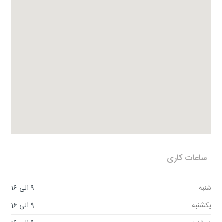
ساعات کاری
شنبه
9 الی 16
یکشنبه
9 الی 16